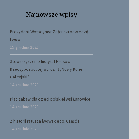
Najnowsze wpisy
Prezydent Wołodymyr Zełenski odwiedził
Lwów
15 grudnia 2023
Stowarzyszenie Instytut Kresów
Rzeczypospolitej wyróżnił „Nowy Kurier
Galicyjski”
14 grudnia 2023
Plac zabaw dla dzieci polskiej wsi Łanowice
14 grudnia 2023
Z historii ratusza lwowskiego. Część 1
14 grudnia 2023