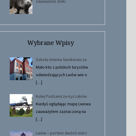
zauważono dziki
Wybrane Wpisy
Szkoła imienia Sienkiewicza
Mało kto z polskich turystów
odwiedzających Lwów wie o
[…]
Kolej Podzamcze-Łyczaków
Kiedyś oglądając mapę Lwowa
zauważyłem zaznaczoną na
[…]
Lwów – portem dwóch mórz