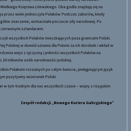
Wielkiego Księstwa Litewskiego. Oba godła znajdują się na
ga przez wieki jednoczyła Polaków. Podczas zaborów, kiedy
gólne znaczenie, wzmacniała poczucie siły narodowej. Po
o-czerwonymi sztandarami.
, czyli wszystkich Polaków mieszkających poza granicami Polski.
j Polskiej w dowód uznania dla Polonii za ich dorobek i wkład w
rdzenia więzi z ojczyzną i jedności wszystkich Polaków na
ło 20 milionów osób narodowości polskiej.
stkim Polakom rozsianych po całym świecie, pielęgnującym język
ącym pozytywny wizerunek Polski.
ei w tym trudnym dla nas wszystkich czasie – wojny z rosyjskim
Zespół redakcji „Nowego Kuriera Galicyjskiego”