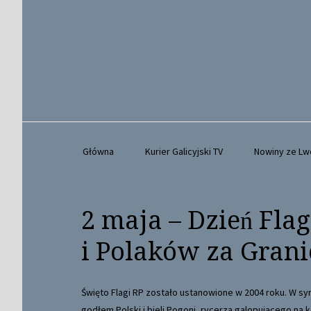
Główna
Kurier Galicyjski TV
Nowiny ze L
2 maja – Dzień Flag
i Polaków za Grani
Święto Flagi RP zostało ustanowione w 2004 roku. W symb
godłem Polski i bieli Pogoni, rycerza galopującego na 