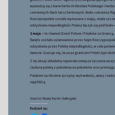
wywodzą się z barw herbu Królestwa Polskiego i herbu 
czerwonych tłach tarcz herbowych. Biało-czerwona fla
Rzeczpospolita została wymazana z mapy, miała szcze
odzyskaniu niepodległości Polacy łączyli się pod biał
2 maja
–
to również Dzień Polonii i Polaków za Granicą
Święto zostało ustanowione przez Sejm Rzeczypospolite
odzyskaniu przez Polskę niepodległości, w celu potwie
świecie. Szacuje się, że poza granicami Polski żyje oko
Z tej okazji składamy najserdeczniejsze życzenia wszy
i kulturę polską z pokolenia na pokolenie oraz promuj
Polakom na Ukrainie życzymy wytrwałości, wiary i nadzi
najeźdźcą.
Source: Nowy Kurier Galicyjski
Podziel się: