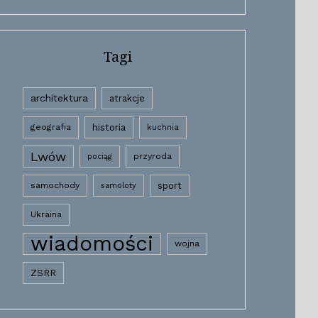
Tagi
architektura
atrakcje
historia
geografia
kuchnia
Lwów
przyroda
pociąg
samochody
sport
samoloty
Ukraina
wiadomości
wojna
ZSRR