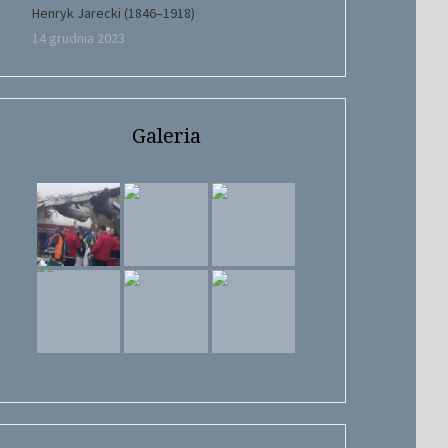
Henryk Jarecki (1846–1918)
14 grudnia 2023
Galeria