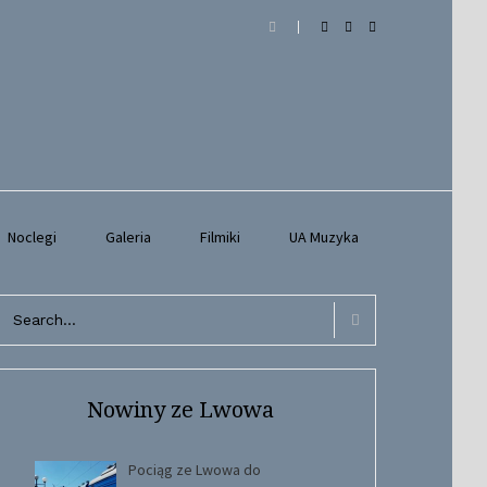
Noclegi
Galeria
Filmiki
UA Muzyka
arch
r:
Search
Nowiny ze Lwowa
Pociąg ze Lwowa do