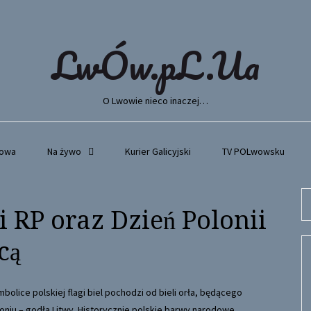
LwÓw.pL.Ua
O Lwowie nieco inaczej…
wowa
Na żywo
Kurier Galicyjski
TV POLwowsku
Se
i RP oraz Dzień Polonii
fo
cą
olice polskiej flagi biel pochodzi od bieli orła, będącego
koniu – godła Litwy. Historycznie polskie barwy narodowe