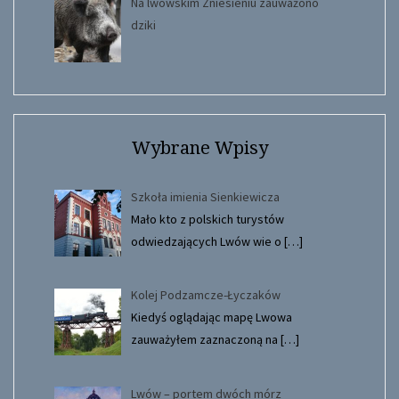
Na lwowskim Zniesieniu zauważono
dziki
Wybrane Wpisy
Szkoła imienia Sienkiewicza
Mało kto z polskich turystów
odwiedzających Lwów wie o
[…]
Kolej Podzamcze-Łyczaków
Kiedyś oglądając mapę Lwowa
zauważyłem zaznaczoną na
[…]
Lwów – portem dwóch mórz