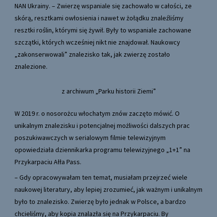
NAN Ukrainy. – Zwierzę wspaniale się zachowało w całości, ze
skórą, resztkami owłosienia i nawet w żołądku znaleźliśmy
resztki roślin, którymi się żywił. Były to wspaniale zachowane
szczątki, których wcześniej nikt nie znajdował. Naukowcy
„zakonserwowali” znalezisko tak, jak zwierzę zostało
znalezione.
z archiwum „Parku historii Ziemi”
W 2019 r. o nosorożcu włochatym znów zaczęto mówić. O
unikalnym znalezisku i potencjalnej możliwości dalszych prac
poszukiwawczych w serialowym filmie telewizyjnym
opowiedziała dziennikarka programu telewizyjnego „1+1” na
Przykarpaciu Ałła Pass.
– Gdy opracowywałam ten temat, musiałam przejrzeć wiele
naukowej literatury, aby lepiej zrozumieć, jak ważnym i unikalnym
było to znalezisko. Zwierzę było jednak w Polsce, a bardzo
chcieliśmy, aby kopia znalazła się na Przykarpaciu. By