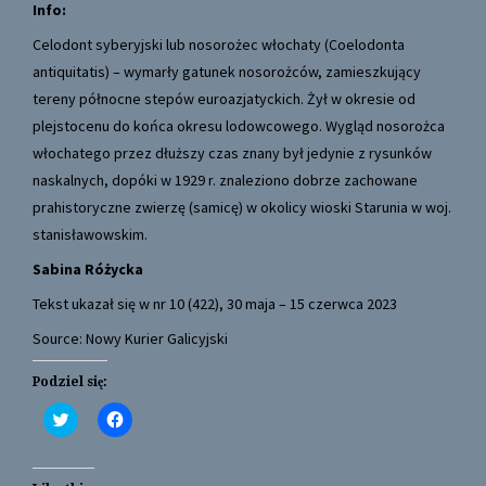
Info:
Celodont syberyjski lub nosorożec włochaty (Coelodonta
antiquitatis) – wymarły gatunek nosorożców, zamieszkujący
tereny północne stepów euroazjatyckich. Żył w okresie od
plejstocenu do końca okresu lodowcowego. Wygląd nosorożca
włochatego przez dłuższy czas znany był jedynie z rysunków
naskalnych, dopóki w 1929 r. znaleziono dobrze zachowane
prahistoryczne zwierzę (samicę) w okolicy wioski Starunia w woj.
stanisławowskim.
Sabina Różycka
Tekst ukazał się w nr 10 (422), 30 maja – 15 czerwca 2023
Source: Nowy Kurier Galicyjski
Podziel się:
C
C
l
l
i
i
c
c
k
k