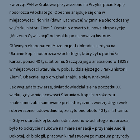
zwierząt PAN w Krakowie przywieziono na Przykarpacie kopię
nosorożca włochatego. Obecnie znajduje się ona w
miejscowości Pidhiria (dawn. Lachowce) w gminie Bohorodczany
w „Parku historii Ziemi”. Ostatnio otwarto tu nową ekspozycję:
„Muzeum Cywilizacji” od neolitu po najnowszą historię.
Głównym eksponatem Muzeum jest dokładna i jedyna na
Ukrainie kopia nosorożca włochatego, który żył u podnóża
Karpat ponad 40 tys. lat temu. Szczątki jego znaleziono w 1929 r.
w miejscowości Starunia, w pobliżu dzisiejszego „Parku historii
Ziemi”. Obecnie jego oryginał znajduje się w Krakowie.
Jak wyglądało zwierzę, świat dowiedział się na początku XX
wieku, gdy w miejscowości Starunia w kopalni ozokerytu
znaleziono zabalsamowane prehistoryczne zwierzę. Jego wiek
robi wrażenie: udowodniono, że żyło ono około 40 tys. lat temu.
– Gdy w staruńskiej kopalni odnaleziono włochatego nosorożca,
było to odkrycie naukowe na miarę sensacji – przyznaje Andrij
Bokotej, dr biologii, pracownik Państwowego muzeum przyrody