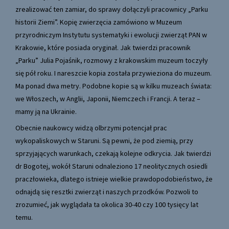
zrealizować ten zamiar, do sprawy dołączyli pracownicy „Parku
historii Ziemi”. Kopię zwierzęcia zamówiono w Muzeum
przyrodniczym Instytutu systematyki i ewolucji zwierząt PAN w
Krakowie, które posiada oryginał. Jak twierdzi pracownik
„Parku” Julia Pojaśnik, rozmowy z krakowskim muzeum toczyły
się pół roku. I nareszcie kopia została przywieziona do muzeum.
Ma ponad dwa metry. Podobne kopie są w kilku muzeach świata:
we Włoszech, w Anglii, Japonii, Niemczech i Francji. A teraz –
mamy ją na Ukrainie.
Obecnie naukowcy widzą olbrzymi potencjał prac
wykopaliskowych w Staruni. Są pewni, że pod ziemią, przy
sprzyjających warunkach, czekają kolejne odkrycia. Jak twierdzi
dr Bogotej, wokół Staruni odnaleziono 17 neolitycznych osiedli
praczłowieka, dlatego istnieje wielkie prawdopodobieństwo, że
odnajdą się resztki zwierząt i naszych przodków. Pozwoli to
zrozumieć, jak wyglądała ta okolica 30-40 czy 100 tysięcy lat
temu.