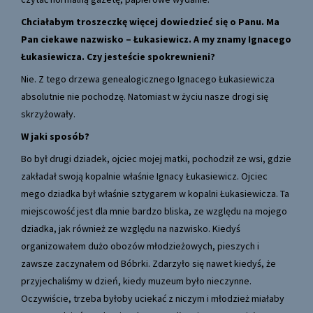
Chciałabym troszeczkę więcej dowiedzieć się o Panu. Ma
Pan ciekawe nazwisko – Łukasiewicz. A my znamy Ignacego
Łukasiewicza. Czy jesteście spokrewnieni?
Nie. Z tego drzewa genealogicznego Ignacego Łukasiewicza
absolutnie nie pochodzę. Natomiast w życiu nasze drogi się
skrzyżowały.
W jaki sposób?
Bo był drugi dziadek, ojciec mojej matki, pochodził ze wsi, gdzie
zakładał swoją kopalnie właśnie Ignacy Łukasiewicz. Ojciec
mego dziadka był właśnie sztygarem w kopalni Łukasiewicza. Ta
miejscowość jest dla mnie bardzo bliska, ze względu na mojego
dziadka, jak również ze względu na nazwisko. Kiedyś
organizowałem dużo obozów młodzieżowych, pieszych i
zawsze zaczynałem od Bóbrki. Zdarzyło się nawet kiedyś, że
przyjechaliśmy w dzień, kiedy muzeum było nieczynne.
Oczywiście, trzeba byłoby uciekać z niczym i młodzież miałaby