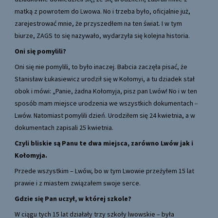
matką z powrotem do Lwowa. No i trzeba było, oficjalnie już,
zarejestrować mnie, że przyszedłem na ten świat. I w tym
biurze, ZAGS to się nazywało, wydarzyła się kolejna historia.
Oni się pomylili?
Oni się nie pomylili, to było inaczej. Babcia zaczęła pisać, że
Stanisław Łukasiewicz urodził się w Kołomyi, a tu dziadek stał
obok i mówi: „Panie, żadna Kołomyja, pisz pan Lwów! No i w ten
sposób mam miejsce urodzenia we wszystkich dokumentach –
Lwów. Natomiast pomylili dzień. Urodziłem się 24 kwietnia, a w
dokumentach zapisali 25 kwietnia.
Czyli bliskie są Panu te dwa miejsca, zarówno Lwów jak i
Kołomyja.
Przede wszystkim – Lwów, bo w tym Lwowie przeżyłem 15 lat
prawie i z miastem związałem swoje serce.
Gdzie się Pan uczył, w której szkole?
W ciągu tych 15 lat działały trzy szkoły lwowskie – była