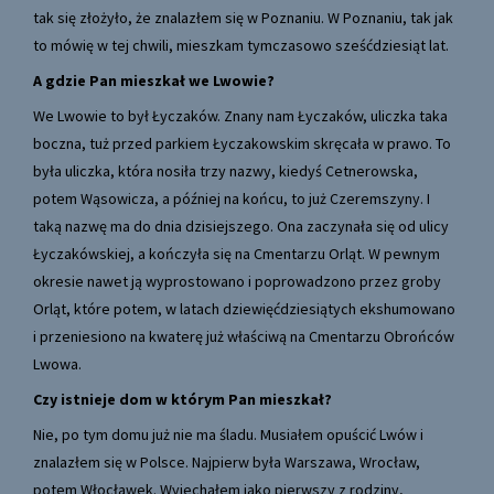
tak się złożyło, że znalazłem się w Poznaniu. W Poznaniu, tak jak
to mówię w tej chwili, mieszkam tymczasowo sześćdziesiąt lat.
A gdzie Pan mieszkał we Lwowie?
We Lwowie to był Łyczaków. Znany nam Łyczaków, uliczka taka
boczna, tuż przed parkiem Łyczakowskim skręcała w prawo. To
była uliczka, która nosiła trzy nazwy, kiedyś Cetnerowska,
potem Wąsowicza, a później na końcu, to już Czeremszyny. I
taką nazwę ma do dnia dzisiejszego. Ona zaczynała się od ulicy
Łyczakówskiej, a kończyła się na Cmentarzu Orląt. W pewnym
okresie nawet ją wyprostowano i poprowadzono przez groby
Orląt, które potem, w latach dziewięćdziesiątych ekshumowano
i przeniesiono na kwaterę już właściwą na Cmentarzu Obrońców
Lwowa.
Czy istnieje dom w
którym Pan mieszkał?
Nie, po tym domu już nie ma śladu. Musiałem opuścić Lwów i
znalazłem się w Polsce. Najpierw była Warszawa, Wrocław,
potem Włocławek. Wyjechałem jako pierwszy z rodziny,