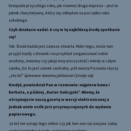
listopada przyszłego roku, jak również druga impreza – jest to
piknik charytatywny, który się odbędzie na początku roku
szkolnego.
Czyli działacie nadal. A czy w tę najbliższą środę spotkacie
się?
Tak. Środa każda jest zawsze otwarta. Mało tego, może tam
przyjść każdy człowiek i na przykład zorganizować sobie
urodziny, imieniny czy jakąś inną uroczystość i wtedy w całym
zamku, bo to jest zamek centralny, pół miasta Poznania słyszy
„sto lat” śpiewane danemu jubilatowi (
śmieje się
).
Kiedyś, powiedział Pan w rozmowie: najpierw kawa i
herbata, a później „Kurier Galicyjski”. Wiemy, że
otrzymujecie naszą gazetę w wersji elektronicznej a
jednak wiele osób jest przyzwyczajonych do wydania
papierowego.
Ja też nie uznaję tego online czy jak tam ono się nazywa. Lubię
czytać normalną gazetę, papierowe wydanie.