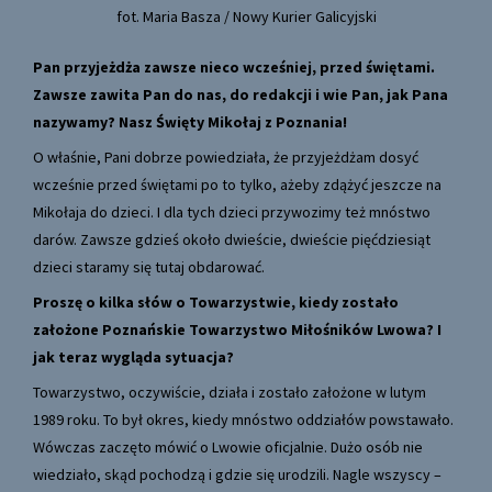
fot. Maria Basza / Nowy Kurier Galicyjski
Pan przyjeżdża zawsze nieco wcześniej, przed świętami.
Zawsze zawita Pan do nas, do redakcji i wie Pan, jak Pana
nazywamy? Nasz Święty Mikołaj z Poznania!
O właśnie, Pani dobrze powiedziała, że przyjeżdżam dosyć
wcześnie przed świętami po to tylko, ażeby zdążyć jeszcze na
Mikołaja do dzieci. I dla tych dzieci przywozimy też mnóstwo
darów. Zawsze gdzieś około dwieście, dwieście pięćdziesiąt
dzieci staramy się tutaj obdarować.
Proszę o kilka słów o Towarzystwie, kiedy zostało
założone Poznańskie Towarzystwo Miłośników Lwowa? I
jak teraz wygląda sytuacja?
Towarzystwo, oczywiście, działa i zostało założone w lutym
1989 roku. To był okres, kiedy mnóstwo oddziałów powstawało.
Wówczas zaczęto mówić o Lwowie oficjalnie. Dużo osób nie
wiedziało, skąd pochodzą i gdzie się urodzili. Nagle wszyscy –