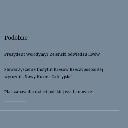
w
e
w
w
i
w
n
i
d
n
o
d
w
o
)
w
)
Podobne
Prezydent Wołodymyr Zełenski odwiedził Lwów
Stowarzyszenie Instytut Kresów Rzeczypospolitej
wyróżnił „Nowy Kurier Galicyjski”
Plac zabaw dla dzieci polskiej wsi Łanowice