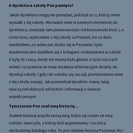
A dyrektora szkoły Pan pamięta?
Jakże dyrektora mogę nie pamiętać, jeśli byli to ci, którzy mnie
wywalili z tej szkoły. Wezwano mnie w pewnym momencie do
dyrektora, siedziały tam pionierwożata i od komsomołu ktoś. I, o
ironio losu, wyleciałem z tej szkoły za Poznań, bo za dużo
wiedziałem, co wówczas działo się w Poznaniu i tymi
wiadomościami dzieliłem się z kolegami i koleżankami w szkole.
A były to czasy, kiedy nie można było głośno o tych rzeczach
mówić i oczywiście te moje działania informacyjne dotarły do
dyrekcji szkoły. I gdy rok szkolny się zaczął, postanowiono mnie
z tej szkoły usunąć. Jak powiedział dyrektor: mamy tutaj
nauczycieli dobrych od historii i informacji o świecie
współczesnym.
Tymczasem Pan znał inną historię…
Znałem historię współczesną inną, która się razem ze mną
rodziła i tworzyła, o której dziś wspominamy i rocznicę
obchodzimy każdego roku. To jest właśnie historia Poznania. No i