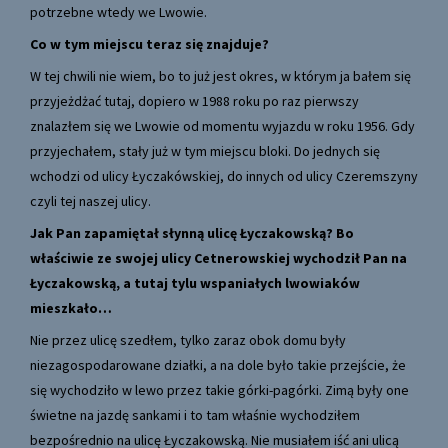
potrzebne wtedy we Lwowie.
Co w tym miejscu teraz się znajduje?
W tej chwili nie wiem, bo to już jest okres, w którym ja bałem się
przyjeżdżać tutaj, dopiero w 1988 roku po raz pierwszy
znalazłem się we Lwowie od momentu wyjazdu w roku 1956. Gdy
przyjechałem, stały już w tym miejscu bloki. Do jednych się
wchodzi od ulicy Łyczakówskiej, do innych od ulicy Czeremszyny
czyli tej naszej ulicy.
Jak Pan zapamiętał słynną ulicę Łyczakowską? Bo
właściwie ze swojej ulicy Cetnerowskiej wychodził Pan na
Łyczakowską, a tutaj tylu wspaniałych lwowiaków
mieszkało…
Nie przez ulicę szedłem, tylko zaraz obok domu były
niezagospodarowane działki, a na dole było takie przejście, że
się wychodziło w lewo przez takie górki-pagórki. Zimą były one
świetne na jazdę sankami i to tam właśnie wychodziłem
bezpośrednio na ulicę Łyczakowską. Nie musiałem iść ani ulicą