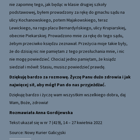
nie zapomnę tego, jak będąc w klasie drugiej szkoły
podstawowej, byłem prowadzony za rękę do gmachu sądu na
ulicy Kochanowskiego, potem Majakowskiego, teraz
Lewickiego, na rogu placu Bernardyńskiego, ulicy Krupiarskiej,
obecnie Piekarskiej. Prowadzono mnie za rękę do tego sądu,
żebym przeciwko księdzu zeznawał. Przeżycia moje takie były,
że do dzisiaj nic nie pamiętam z tego przesłuchania mnie, i nic
nie mogę powiedzieć. Chociaż jedno pamiętam, że ksiądz
siedział i mówił: Stasiu, musisz powiedzieć prawdę.
Dziękuję bardzo za rozmowę. Życzę Panu dużo zdrowia i jak
najwięcej sił, aby mógł Pan do nas przyjeżdżać.
Dziękuję bardzo i życzę wam wszystkim wszelkiego dobra, daj
Wam, Boże, zdrowia!
Rozmawiała Anna Gordijewska
Tekst ukazał się w nr 7 (419), 14 – 27 kwietnia 2022
Source: Nowy Kurier Galicyjski