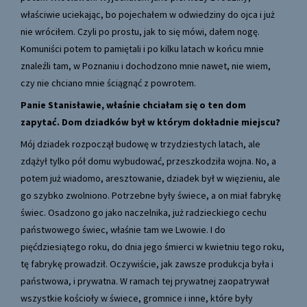
właściwie uciekając, bo pojechałem w odwiedziny do ojca i już
nie wróciłem. Czyli po prostu, jak to się mówi, dałem nogę.
Komuniści potem to pamiętali i po kilku latach w końcu mnie
znaleźli tam, w Poznaniu i dochodzono mnie nawet, nie wiem,
czy nie chciano mnie ściągnąć z powrotem.
Panie Stanisławie, właśnie chciałam się o ten dom
zapytać. Dom dziadków był w którym dokładnie miejscu?
Mój dziadek rozpoczął budowę w trzydziestych latach, ale
zdążył tylko pół domu wybudować, przeszkodziła wojna. No, a
potem już wiadomo, aresztowanie, dziadek był w więzieniu, ale
go szybko zwolniono. Potrzebne były świece, a on miał fabrykę
świec. Osadzono go jako naczelnika, już radzieckiego cechu
państwowego świec, właśnie tam we Lwowie. I do
pięćdziesiątego roku, do dnia jego śmierci w kwietniu tego roku,
tę fabrykę prowadził. Oczywiście, jak zawsze produkcja była i
państwowa, i prywatna. W ramach tej prywatnej zaopatrywał
wszystkie kościoły w świece, gromnice i inne, które były