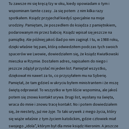
Tu zawsze mi się kręcą łzy w oku, kiedy opowiadam o tym i
wspominam tamte czasy. Ja się potem z nim kilka razy
spotkałem. Ksiądz przyjechał kiedyś specjalnie na moje
urodziny. Pamiętam, że poszedłem do księdza z pamiętnikiem,
podarowanym mi przez babcię. Ksiądz wpisał się jeszcze na
pamiątkę. Ale później jakoś ślad po nim zaginął. I tu, w 1988 roku,
dzięki właśnie tej pani, którą odwiedziłem podczas tych swoich
spacerów we Lwowie, dowiedziałem się, że ksiądz Kwiatkowski
mieszka w Rzymie. Dostałem adres, napisałem do niego i
jeszcze zdążył przysłać mi jeden list. Pamiętał wszystko,
dziękował mi nawet za to, co przysyłałem mu na Syberię.
Pamiętał, że tam gdzieś w ukryciu byłem ministrantem i że mszę
świętą odprawiał. To wszystko w tym liście wspomina, ale jakoś
potem się znowu kontakt urywa. Drugi list, wysłany na święta,
wraca do mnie i znowu tracę kontakt. No i potem dowiedziałem
się, że niestety, już nie żyje. To taki urywek z mego życia, który
się wiąże właśnie z tym życiem katolickim, gdzie człowiek miał
swojego „idola”, którym był dla mnie ksiądz Hieronim. A jeszcze