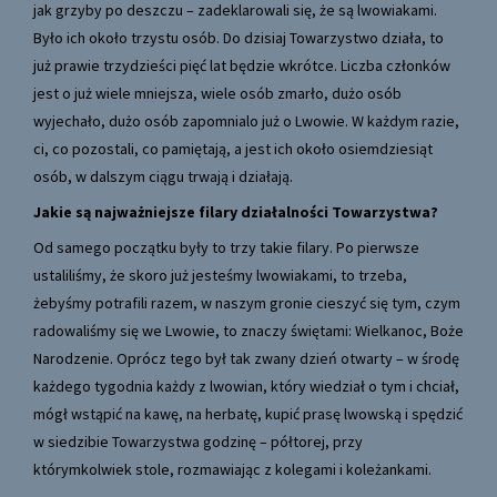
jak grzyby po deszczu – zadeklarowali się, że są lwowiakami.
Było ich około trzystu osób. Do dzisiaj Towarzystwo działa, to
już prawie trzydzieści pięć lat będzie wkrótce. Liczba członków
jest o już wiele mniejsza, wiele osób zmarło, dużo osób
wyjechało, dużo osób zapomnialo już o Lwowie. W każdym razie,
ci, co pozostali, co pamiętają, a jest ich około osiemdziesiąt
osób, w dalszym ciągu trwają i działają.
Jakie są najważniejsze filary działalności Towarzystwa?
Od samego początku były to trzy takie filary. Po pierwsze
ustaliliśmy, że skoro już jesteśmy lwowiakami, to trzeba,
żebyśmy potrafili razem, w naszym gronie cieszyć się tym, czym
radowaliśmy się we Lwowie, to znaczy świętami: Wielkanoc, Boże
Narodzenie. Oprócz tego był tak zwany dzień otwarty – w środę
każdego tygodnia każdy z lwowian, który wiedział o tym i chciał,
mógł wstąpić na kawę, na herbatę, kupić prasę lwowską i spędzić
w siedzibie Towarzystwa godzinę – półtorej, przy
którymkolwiek stole, rozmawiając z kolegami i koleżankami.