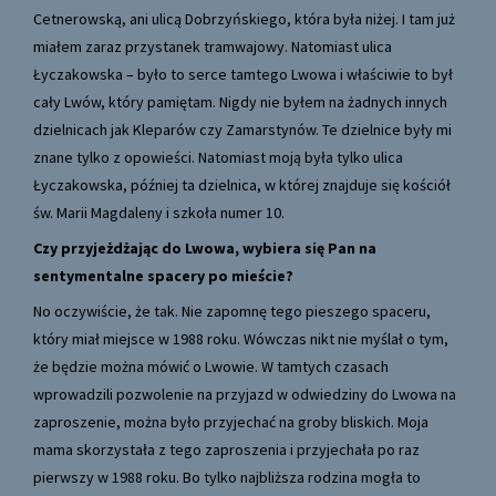
Cetnerowską, ani ulicą Dobrzyńskiego, która była niżej. I tam już
miałem zaraz przystanek tramwajowy. Natomiast ulica
Łyczakowska – było to serce tamtego Lwowa i właściwie to był
cały Lwów, który pamiętam. Nigdy nie byłem na żadnych innych
dzielnicach jak Kleparów czy Zamarstynów. Te dzielnice były mi
znane tylko z opowieści. Natomiast moją była tylko ulica
Łyczakowska, później ta dzielnica, w której znajduje się kościół
św. Marii Magdaleny i szkoła numer 10.
Czy przyjeżdżając do Lwowa, wybiera się Pan na
sentymentalne spacery po mieście?
No oczywiście, że tak. Nie zapomnę tego pieszego spaceru,
który miał miejsce w 1988 roku. Wówczas nikt nie myślał o tym,
że będzie można mówić o Lwowie. W tamtych czasach
wprowadzili pozwolenie na przyjazd w odwiedziny do Lwowa na
zaproszenie, można było przyjechać na groby bliskich. Moja
mama skorzystała z tego zaproszenia i przyjechała po raz
pierwszy w 1988 roku. Bo tylko najbliższa rodzina mogła to