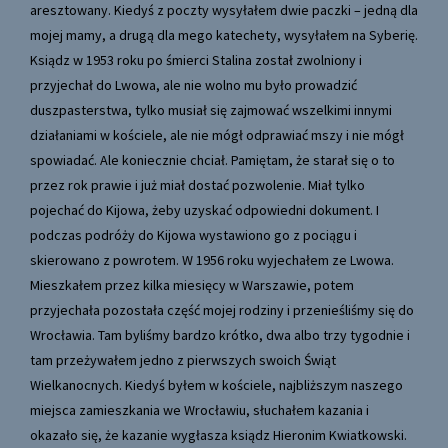
aresztowany. Kiedyś z poczty wysyłałem dwie paczki – jedną dla
mojej mamy, a drugą dla mego katechety, wysyłałem na Syberię.
Ksiądz w 1953 roku po śmierci Stalina został zwolniony i
przyjechał do Lwowa, ale nie wolno mu było prowadzić
duszpasterstwa, tylko musiał się zajmować wszelkimi innymi
działaniami w kościele, ale nie mógł odprawiać mszy i nie mógł
spowiadać. Ale koniecznie chciał. Pamiętam, że starał się o to
przez rok prawie i już miał dostać pozwolenie. Miał tylko
pojechać do Kijowa, żeby uzyskać odpowiedni dokument. I
podczas podróży do Kijowa wystawiono go z pociągu i
skierowano z powrotem. W 1956 roku wyjechałem ze Lwowa.
Mieszkałem przez kilka miesięcy w Warszawie, potem
przyjechała pozostała część mojej rodziny i przenieśliśmy się do
Wrocławia. Tam byliśmy bardzo krótko, dwa albo trzy tygodnie i
tam przeżywałem jedno z pierwszych swoich Świąt
Wielkanocnych. Kiedyś byłem w kościele, najbliższym naszego
miejsca zamieszkania we Wrocławiu, słuchałem kazania i
okazało się, że kazanie wygłasza ksiądz Hieronim Kwiatkowski.