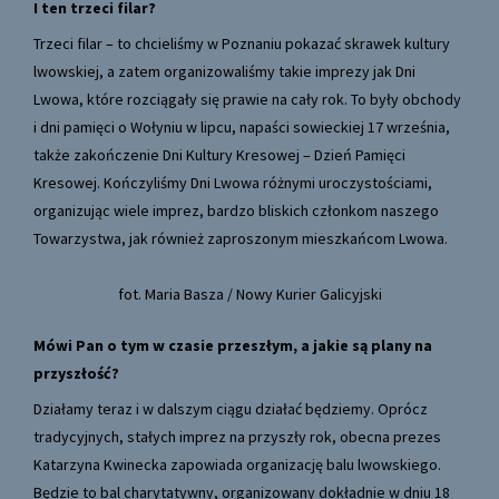
I ten trzeci filar?
Trzeci filar – to chcieliśmy w Poznaniu pokazać skrawek kultury
lwowskiej, a zatem organizowaliśmy takie imprezy jak Dni
Lwowa, które rozciągały się prawie na cały rok. To były obchody
i dni pamięci o Wołyniu w lipcu, napaści sowieckiej 17 września,
także zakończenie Dni Kultury Kresowej – Dzień Pamięci
Kresowej. Kończyliśmy Dni Lwowa różnymi uroczystościami,
organizując wiele imprez, bardzo bliskich członkom naszego
Towarzystwa, jak również zaproszonym mieszkańcom Lwowa.
fot. Maria Basza / Nowy Kurier Galicyjski
Mówi Pan o tym w czasie przeszłym, a jakie są plany na
przyszłość?
Działamy teraz i w dalszym ciągu działać będziemy. Oprócz
tradycyjnych, stałych imprez na przyszły rok, obecna prezes
Katarzyna Kwinecka zapowiada organizację balu lwowskiego.
Będzie to bal charytatywny, organizowany dokładnie w dniu 18