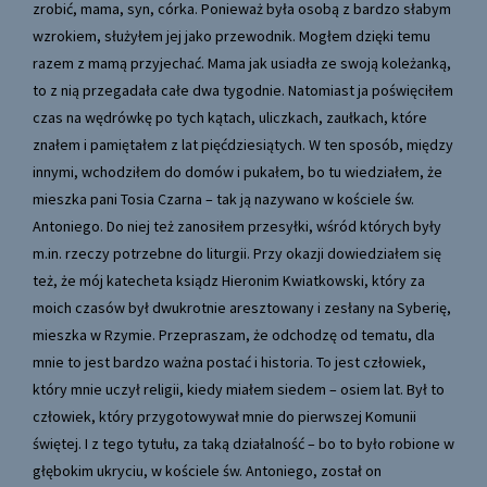
zrobić, mama, syn, córka. Ponieważ była osobą z bardzo słabym
wzrokiem, służyłem jej jako przewodnik. Mogłem dzięki temu
razem z mamą przyjechać. Mama jak usiadła ze swoją koleżanką,
to z nią przegadała całe dwa tygodnie. Natomiast ja poświęciłem
czas na wędrówkę po tych kątach, uliczkach, zaułkach, które
znałem i pamiętałem z lat pięćdziesiątych. W ten sposób, między
innymi, wchodziłem do domów i pukałem, bo tu wiedziałem, że
mieszka pani Tosia Czarna – tak ją nazywano w kościele św.
Antoniego. Do niej też zanosiłem przesyłki, wśród których były
m.in. rzeczy potrzebne do liturgii. Przy okazji dowiedziałem się
też, że mój katecheta ksiądz Hieronim Kwiatkowski, który za
moich czasów był dwukrotnie aresztowany i zesłany na Syberię,
mieszka w Rzymie. Przepraszam, że odchodzę od tematu, dla
mnie to jest bardzo ważna postać i historia. To jest człowiek,
który mnie uczył religii, kiedy miałem siedem – osiem lat. Był to
człowiek, który przygotowywał mnie do pierwszej Komunii
świętej. I z tego tytułu, za taką działalność – bo to było robione w
głębokim ukryciu, w kościele św. Antoniego, został on