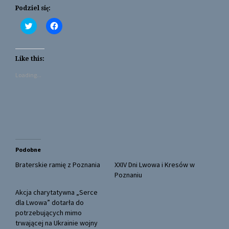
Podziel się:
C
C
l
l
i
i
c
c
k
k
t
t
Like this:
o
o
s
s
Loading...
h
h
a
a
r
r
e
e
o
o
n
n
T
F
w
a
i
c
t
e
t
b
Podobne
e
o
r
o
(
k
Braterskie ramię z Poznania
XXIV Dni Lwowa i Kresów w
O
(
Poznaniu
p
O
e
p
n
e
Akcja charytatywna „Serce
s
n
dla Lwowa” dotarła do
i
s
n
i
potrzebujących mimo
n
n
trwającej na Ukrainie wojny
e
n