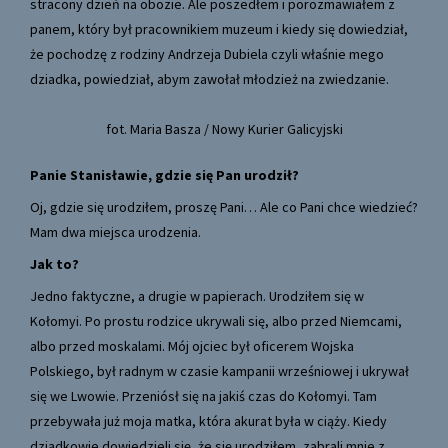
stracony dzień na obozie. Ale poszedłem i porozmawiałem z
panem, który był pracownikiem muzeum i kiedy się dowiedział,
że pochodzę z rodziny Andrzeja Dubiela czyli właśnie mego
dziadka, powiedział, abym zawołał młodzież na zwiedzanie.
fot. Maria Basza / Nowy Kurier Galicyjski
Panie Stanisławie, gdzie się Pan urodził?
Oj, gdzie się urodziłem, proszę Pani… Ale co Pani chce wiedzieć?
Mam dwa miejsca urodzenia.
Jak to?
Jedno faktyczne, a drugie w papierach. Urodziłem się w
Kołomyi. Po prostu rodzice ukrywali się, albo przed Niemcami,
albo przed moskalami. Mój ojciec był oficerem Wojska
Polskiego, był radnym w czasie kampanii wrześniowej i ukrywał
się we Lwowie. Przeniósł się na jakiś czas do Kołomyi. Tam
przebywała już moja matka, która akurat była w ciąży. Kiedy
dziadkowie dowiedzieli się, że się urodziłem, zabrali mnie z