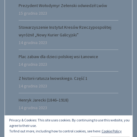
Prezydent Wołodymyr Zełenski odwiedził Lwów
15 grudnia 2023
Stowarzyszenie Instytut Kresów Rzeczypospolitej
wyróżnił „Nowy Kurier Galicyjski”
14 grudnia 2023
Plac zabaw dla dzieci polskiej wsi Łanowice
14 grudnia 2023
Z historii ratusza lwowskiego. Część 1
14 grudnia 2023
Henryk Jarecki (1846–1918)
14 grudnia 2023
Privacy & Cookies: This site uses cookies. By continuing to use this website, you
agree to their use.
To find out more, including how to control cookies, see here:
Cookie Policy