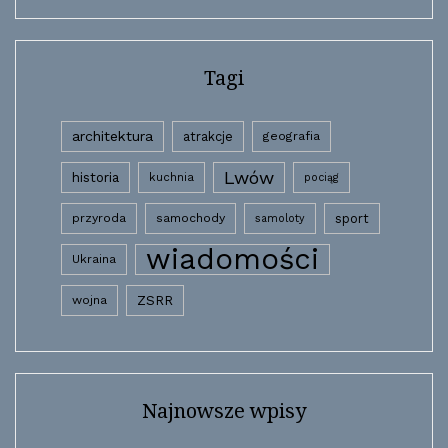
Tagi
architektura
atrakcje
geografia
Lwów
historia
kuchnia
pociąg
przyroda
samochody
sport
samoloty
wiadomości
Ukraina
wojna
ZSRR
Najnowsze wpisy