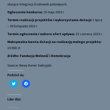
służące integracji środowisk polonijnych.
Ogłoszenie konkursu:
15 maja 2023 r.
Termin realizacji projektów i wykorzystania dotacji:
1 lipca
– 30 listopada 2023 r.
Termin ogłoszenia I naboru ofert upływa:
15 czerwca 2023 r.
Maksymalna kwota dotacji na realizację małego projektu:
10 000 zł
źródło:
Fundacja Wolność i Demokracja
Source: Nowy Kurier Galicyjski
Podziel się:
C
C
l
l
i
i
c
c
k
k
t
t
Like this:
o
o
s
s
Loading...
h
h