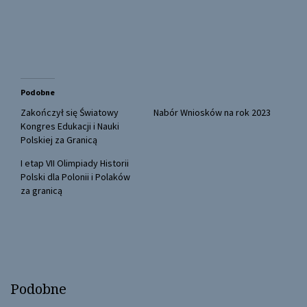
a
a
r
r
e
e
o
o
n
n
T
F
w
a
i
c
t
e
t
b
Podobne
e
o
r
o
(
k
Zakończył się Światowy
Nabór Wniosków na rok 2023
O
(
Kongres Edukacji i Nauki
p
O
e
p
Polskiej za Granicą
n
e
s
n
I etap VII Olimpiady Historii
i
s
n
i
Polski dla Polonii i Polaków
n
n
za granicą
e
n
w
e
w
w
i
w
n
i
d
n
o
d
w
o
)
w
)
Podobne