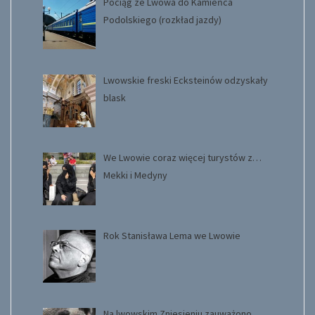
Pociąg ze Lwowa do Kamieńca
Podolskiego (rozkład jazdy)
Lwowskie freski Ecksteinów odzyskały
blask
We Lwowie coraz więcej turystów z…
Mekki i Medyny
Rok Stanisława Lema we Lwowie
Na lwowskim Zniesieniu zauważono